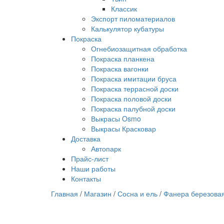
Классик
Экспорт пиломатериалов
Калькулятор кубатуры
Покраска
Огнебиозащитная обработка
Покраска планкена
Покраска вагонки
Покраска имитации бруса
Покраска террасной доски
Покраска половой доски
Покраска палубной доски
Выкрасы Osmo
Выкрасы Красковар
Доставка
Автопарк
Прайс-лист
Наши работы
Контакты
Главная
/
Магазин
/
Сосна и ель
/
Фанера березова